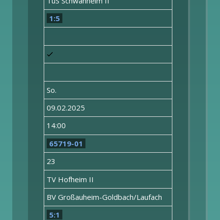
TuS Schwanheim II
1:5
So.
09.02.2025
14:00
65719-01
23
TV Hofheim II
BV Großauheim-Goldbach/Laufach
5:1