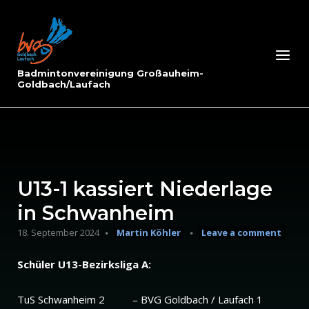
Skip
to
Home
content
Menu
Badmintonvereinigung Großauheim-
Goldbach/Laufach
U13-1 kassiert Niederlage
in Schwanheim
18. September 2024
Martin Köhler
Leave a comment
Schüler U13-Bezirksliga A:
TuS Schwanheim 2 – BVG Goldbach / Laufach 1