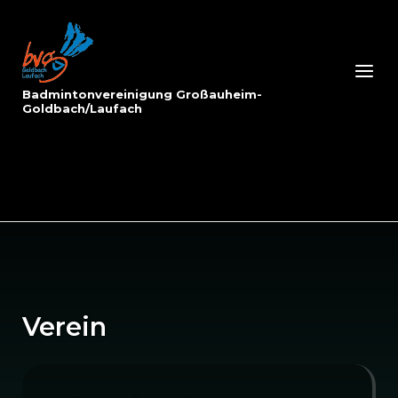
Skip
to
Home
content
Menu
Badmintonvereinigung Großauheim-
Goldbach/Laufach
Verein