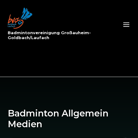
Skip
to
Home
content
Menu
Badmintonvereinigung Großauheim-
Goldbach/Laufach
Badminton Allgemein
Medien