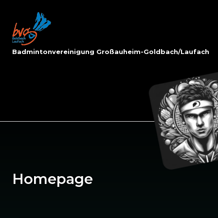
Skip
to
Home
content
Badmintonvereinigung Großauheim-Goldbach/Laufach
Homepage