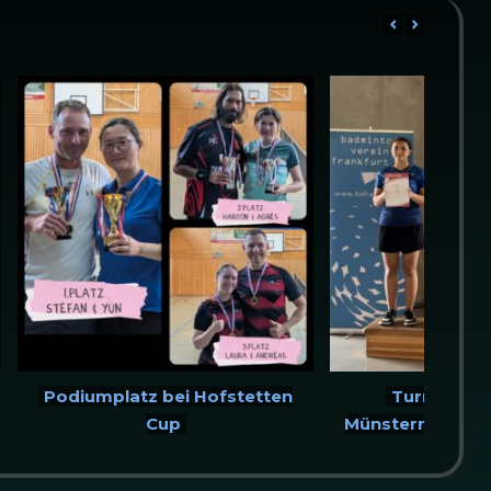
Podiumplatz bei Hofstetten
Turniersieg
Cup
Münstermann auf