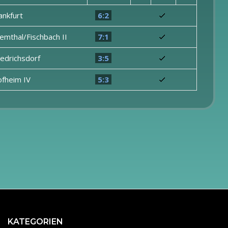
ankfurt
6:2
emthal/Fischbach II
7:1
iedrichsdorf
3:5
fheim IV
5:3
KATEGORIEN