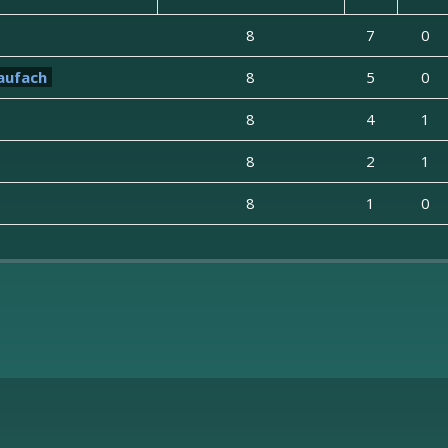
8
7
0
aufach
8
5
0
8
4
1
8
2
1
8
1
0