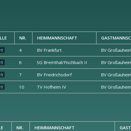
LLE
NR.
HEIMMANNSCHAFT
GASTMANNSC
01
4
BV Frankfurt
BV Großauhei
01
6
SG Bremthal/Fischbach II
BV Großauhei
01
7
BV Friedrichsdorf
BV Großauhei
01
10
TV Hofheim IV
BV Großauhei
LE
NR.
HEIMMANNSCHAFT
GAS