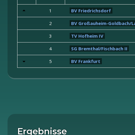
1
BV Friedrichsdorf
2
BV Großauheim-Goldbach/L
3
TV Hofheim IV
4
SG Bremthal/Fischbach II
5
BV Frankfurt
Ergebnisse