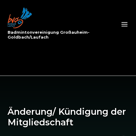
Skip
to
Home
content
Menu
Badmintonvereinigung Großauheim-
Goldbach/Laufach
Änderung/ Kündigung der
Mitgliedschaft