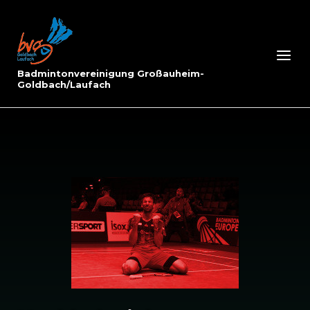
Skip
to
Home
content
Menu
Badmintonvereinigung Großauheim-
Goldbach/Laufach