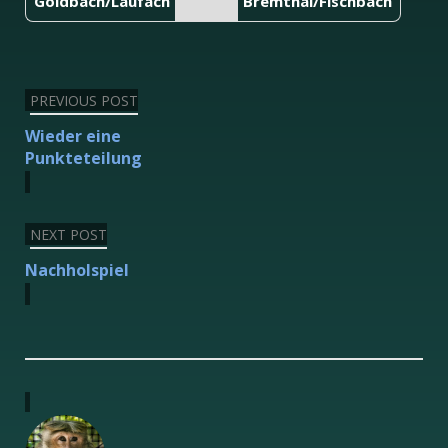
Goldbach/Laufach
Bremthal/Fischbach
Beitragsnavigation
PREVIOUS POST
Wieder eine
Punkteteilung
NEXT POST
Nachholspiel