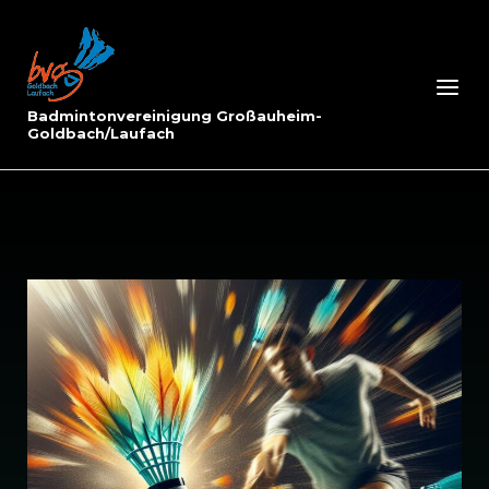
Skip
to
Home
content
Menu
Badmintonvereinigung Großauheim-
Goldbach/Laufach