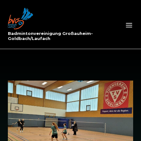
Skip
to
Home
content
Menu
Badmintonvereinigung Großauheim-
Goldbach/Laufach