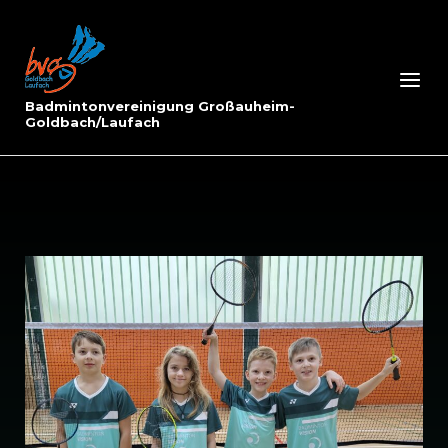
Skip
to
Home
content
Menu
Badmintonvereinigung Großauheim-
Goldbach/Laufach