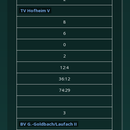
TV Hofheim V
8
6
0
2
12:4
36:12
74:29
3
BV G.-Goldbach/Laufach II