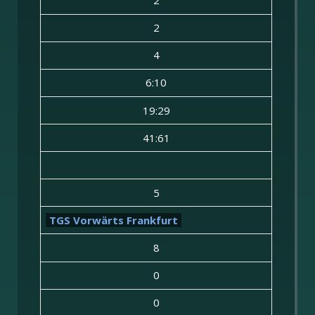
2
2
4
6:10
19:29
41:61
5
TGS Vorwärts Frankfurt
8
0
0