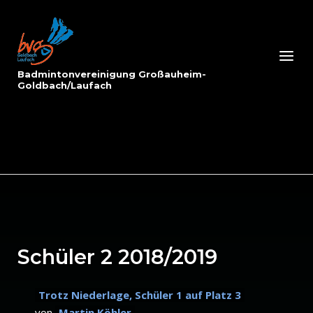
Skip
to
Home
content
Menu
Badmintonvereinigung Großauheim-
Goldbach/Laufach
Schüler 2 2018/2019
Trotz Niederlage, Schüler 1 auf Platz 3
von
Martin Köhler