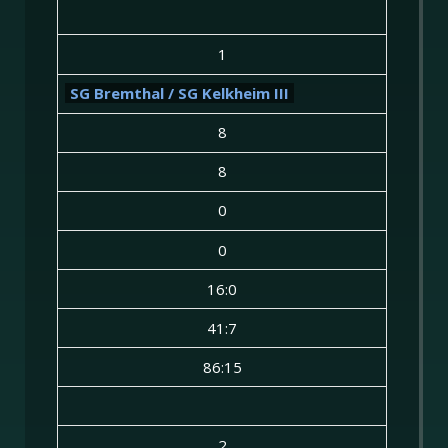
1
SG Bremthal / SG Kelkheim III
8
8
0
0
16:0
41:7
86:15
2