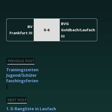
BVG
BV
0-6
Goldbach/Laufach
Frankfurt III
III
Beitragsnavigation
PREVIOUS POST
Trainingszeiten
Jugend/Schüler
Faschingsferien
NEXT POST
1. D-Rangliste in Laufach