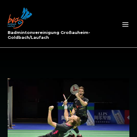
Skip
to
Home
content
Menu
Badmintonvereinigung Großauheim-
Goldbach/Laufach