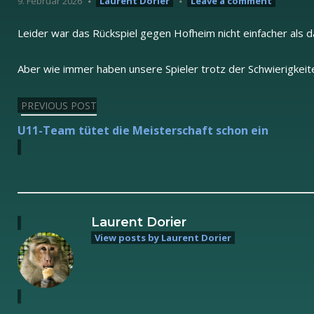
9. Februar 2026
Laurent Dorier
Leave a comment
Leider war das Rückspiel gegen Hofheim nicht einfacher als 
Aber wie immer haben unsere Spieler trotz der Schwierigkei
PREVIOUS POST
Beitragsnavigation
U11-Team tütet die Meisterschaft schon ein
Laurent Dorier
View posts by Laurent Dorier