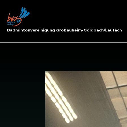
Skip
to
Home
content
Badmintonvereinigung Großauheim-Goldbach/Laufach