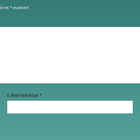
nd mit
*
markiert
E-Mail-Adresse
*