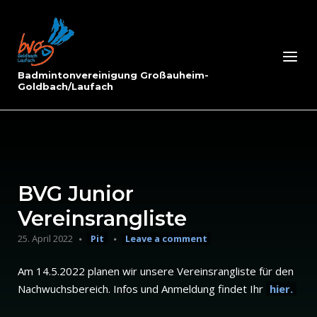
Skip
to
Home
content
Menu
Badmintonvereinigung Großauheim-
Goldbach/Laufach
BVG Junior
Vereinsrangliste
25. April 2022
Pit
Leave a comment
Am 14.5.2022 planen wir unsere Vereinsrangliste für den
Nachwuchsbereich. Infos und Anmeldung findet Ihr
hier.