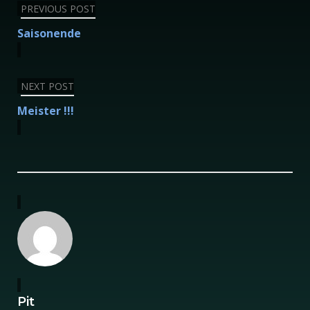
Beitragsnavigation
PREVIOUS POST
Saisonende
NEXT POST
Meister !!!
Pit