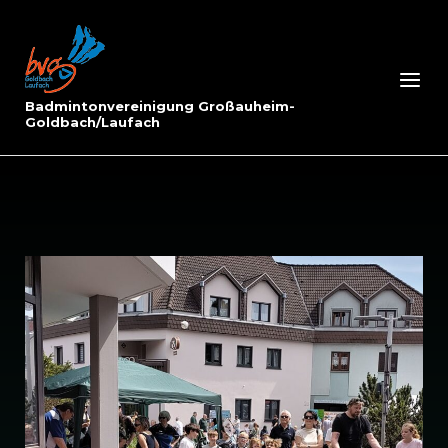
Skip
to
Home
content
Menu
Badmintonvereinigung Großauheim-
Goldbach/Laufach