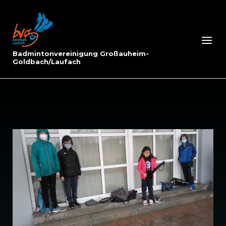
Skip
to
Home
content
Menu
Badmintonvereinigung Großauheim-
Goldbach/Laufach