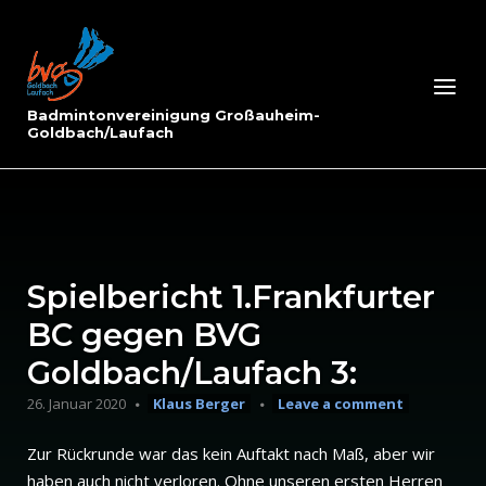
Skip
to
Home
content
Menu
Badmintonvereinigung Großauheim-
Goldbach/Laufach
Spielbericht 1.Frankfurter
BC gegen BVG
Goldbach/Laufach 3:
26. Januar 2020
Klaus Berger
Leave a comment
Zur Rückrunde war das kein Auftakt nach Maß, aber wir
haben auch nicht verloren. Ohne unseren ersten Herren