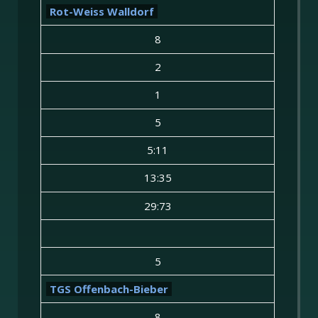
Rot-Weiss Walldorf
8
2
1
5
5:11
13:35
29:73
5
TGS Offenbach-Bieber
8