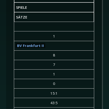
SPIELE
SÄTZE
1
BV Frankfurt II
8
7
1
0
15:1
43:5