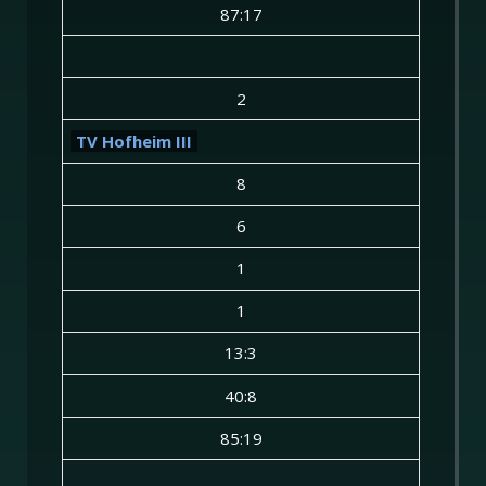
87:17
2
TV Hofheim III
8
6
1
1
13:3
40:8
85:19