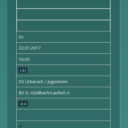
So.
22.01.2017
10:30
(3)
SG Urberach / Jügesheim
BV G.-Goldbach/Laufach II
4:4