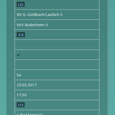
(2)
BV G.-Goldbach/Laufach II
SKV Büdesheim II
3:5
Sa.
25.03.2017
17:30
(1)
1.BV Maintal IV