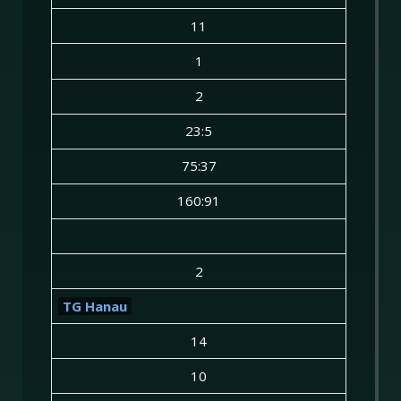
11
1
2
23:5
75:37
160:91
2
TG Hanau
14
10