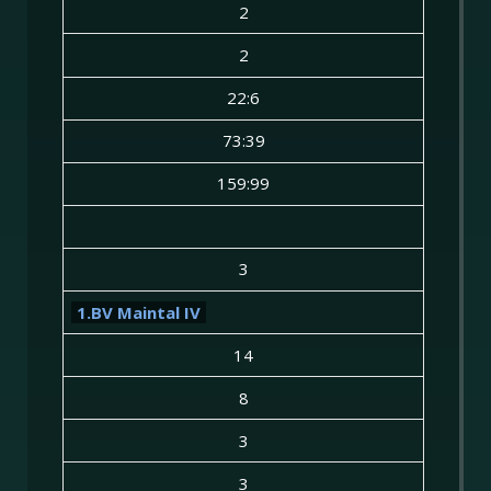
2
2
22:6
73:39
159:99
3
1.BV Maintal IV
14
8
3
3