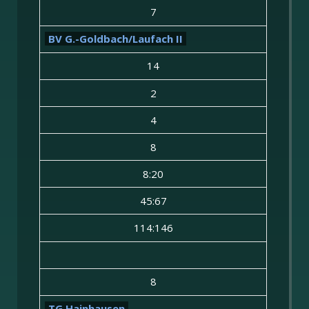
7
BV G.-Goldbach/Laufach II
14
2
4
8
8:20
45:67
114:146
8
TG Hainhausen