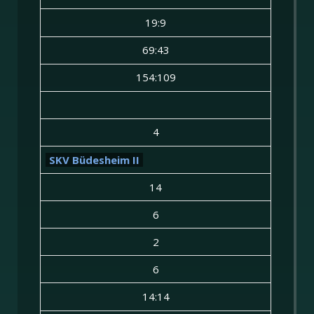
19:9
69:43
154:109
4
SKV Büdesheim II
14
6
2
6
14:14