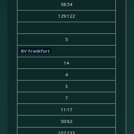
58:54
129:122
5
BV Frankfurt
14
4
3
7
11:17
50:62
107:133