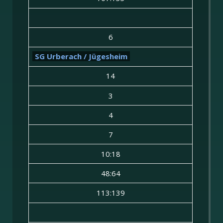
6
SG Urberach / Jügesheim
14
3
4
7
10:18
48:64
113:139