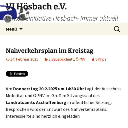
Zum
VI Hösbach e.V.
Inhalt
Verkehrsinitiative Hösbach- immer aktuell
springen
Suchen
Menü
nach:
Nahverkehrsplan im Kreistag
14. Februar 2025
3.Bauabschnitt
,
ÖPNV
vihhps
Am
Donnerstag 20.2.2025 um 14:30 Uhr
tagt der Ausschuss
Mobilität und ÖPNV im Großen Sitzungssaal des
Landratsamts Aschaffenburg
in öffentlicher Sitzung.
Besprochen wird der Entwurf des Nahverkehrsplans.
Interessierte sind herzlich eingeladen.