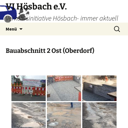
Zum
VI Hösbach e.V.
Inhalt
Verkehrsinitiative Hösbach- immer aktuell
springen
Suchen
Menü
nach:
Bauabschnitt 2 Ost (Oberdorf)