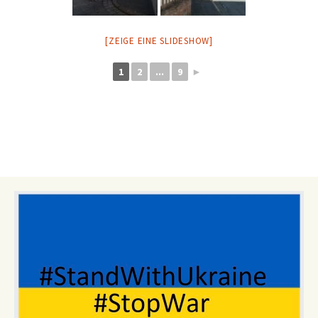
[ZEIGE EINE SLIDESHOW]
1
2
...
9
►