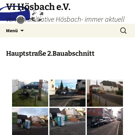
Zum
VI Hösbach e.V.
Inhalt
Verkehrsinitiative Hösbach- immer aktuell
springen
Suchen
Menü
nach:
Hauptstraße 2.Bauabschnitt