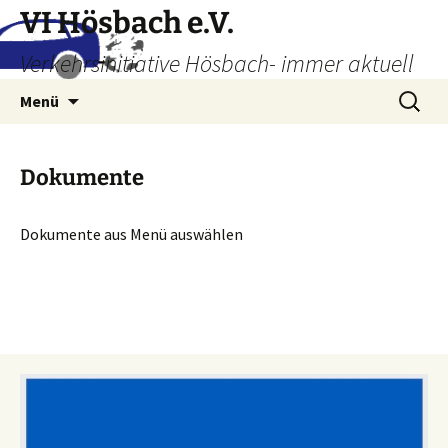
Zum
VI Hösbach e.V.
Inhalt
Verkehrsinitiative Hösbach- immer aktuell
springen
Suchen
Menü
nach:
Dokumente
Dokumente aus Menü auswählen