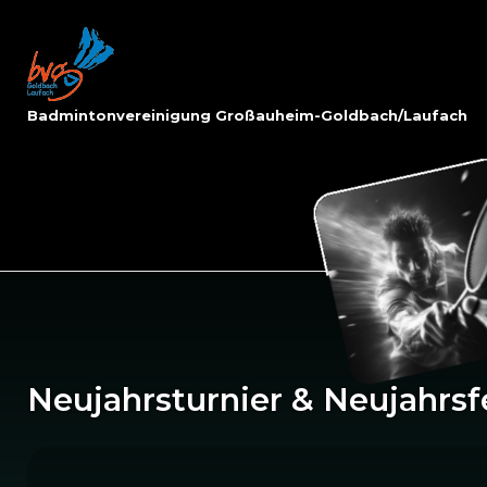
Skip
to
Home
content
Badmintonvereinigung Großauheim-Goldbach/Laufach
Neujahrsturnier & Neujahrsf