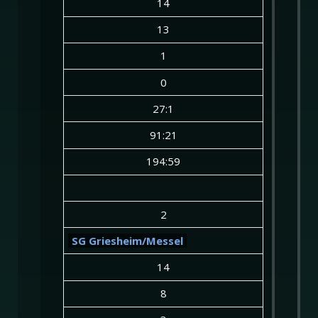
14
13
1
0
27:1
91:21
194:59
2
SG Griesheim/Messel
14
8