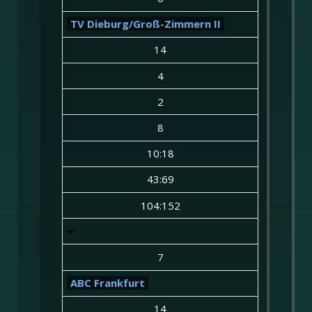
TV Dieburg/Groß-Zimmern II
14
4
2
8
10:18
43:69
104:152
7
ABC Frankfurt
14