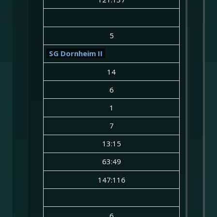
5
SG Dornheim II
14
6
1
7
13:15
63:49
147:116
6