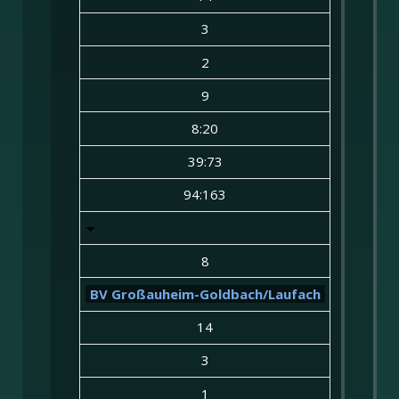
3
2
9
8:20
39:73
94:163
8
BV Großauheim-Goldbach/Laufach
14
3
1