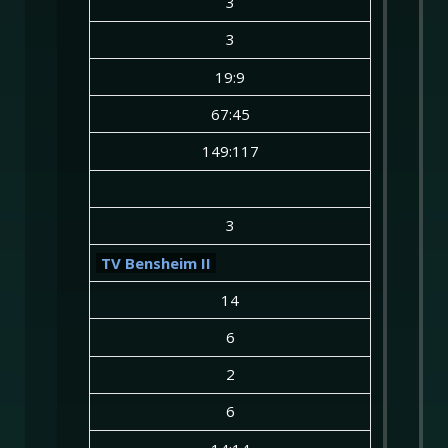
3
3
19:9
67:45
149:117
3
TV Bensheim II
14
6
2
6