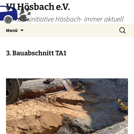
Zum
VI Hösbach e.V.
Inhalt
Verkehrsinitiative Hösbach- immer aktuell
springen
Suchen
Menü
nach:
3. Bauabschnitt TA1