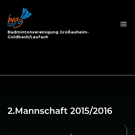
Skip
to
Home
content
Menu
Badmintonvereinigung Großauheim-
Goldbach/Laufach
2.Mannschaft 2015/2016