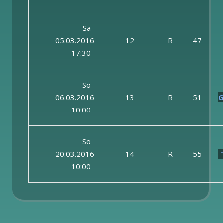
Sa
05.03.2016
12
R
47
17:30
So
06.03.2016
13
R
51
G
10:00
So
20.03.2016
14
R
55
10:00