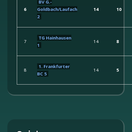
BV G.-
6
Goldbach/Laufach
14
10
2
TG Hainhausen
7
14
8
1
1. Frankfurter
8
14
5
BC 5