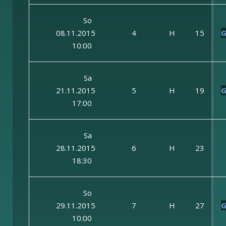
So
08.11.2015
4
H
15
G
10:00
Sa
21.11.2015
5
H
19
G
17:00
Sa
28.11.2015
6
H
23
18:30
So
29.11.2015
7
H
27
G
10:00