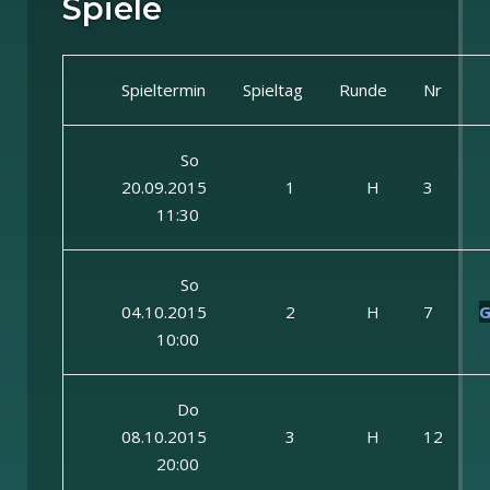
Spiele
Spieltermin
Spieltag
Runde
Nr
So
20.09.2015
1
H
3
11:30
So
04.10.2015
2
H
7
G
10:00
Do
08.10.2015
3
H
12
20:00