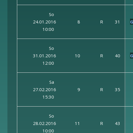
So
24.01.2016
8
R
31
G
10:00
So
31.01.2016
10
R
40
G
12:00
Sa
27.02.2016
9
R
35
15:30
So
28.02.2016
11
R
43
10:00